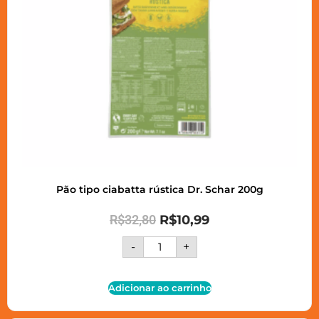
Pão tipo ciabatta rústica Dr. Schar 200g
R$
32,80
R$
10,99
-
+
Adicionar ao carrinho