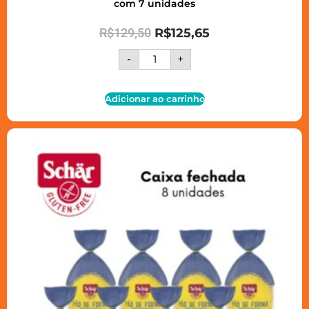
com 7 unidades
R$
129,50
R$
125,65
-
+
Adicionar ao carrinho