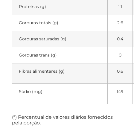
Proteínas (g)
1,1
Gorduras totais (g)
2,6
Gorduras saturadas (g)
0,4
Gorduras trans (g)
0
Fibras alimentares (g)
0,6
Sódio (mg)
149
(*) Percentual de valores diários fornecidos
pela porção.