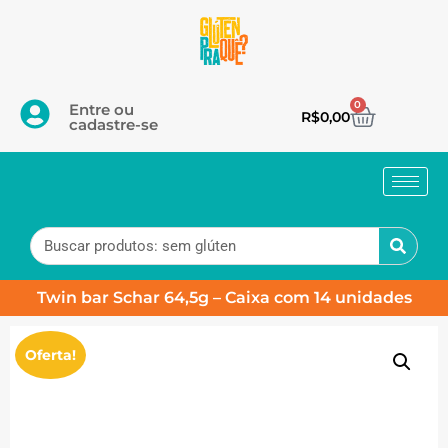
0
Entre ou
R$
0,00
cadastre-se
Twin bar Schar 64,5g – Caixa com 14 unidades
Oferta!