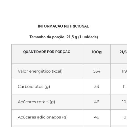
INFORMAÇÃO NUTRICIONAL
Tamanho da porção: 21,5 g (1 unidade)
100g
21,
QUANTIDADE POR PORÇÃO
Valor energético (kcal)
554
119
Carboidratos (g)
53
11
Açúcares totais (g)
46
10
Açúcares adicionados (g)
46
10