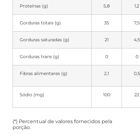
Proteínas (g)
5,8
1,2
Gorduras totais (g)
35
7,5
Gorduras saturadas (g)
21
4,5
Gorduras trans (g)
0
0
Fibras alimentares (g)
2,1
0,5
Sódio (mg)
100
22
(*) Percentual de valores fornecidos pela
porção.