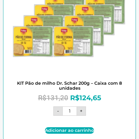
KIT Pão de milho Dr. Schar 200g – Caixa com 8
unidades
R$
124,65
R$
131,20
-
+
Adicionar ao carrinho