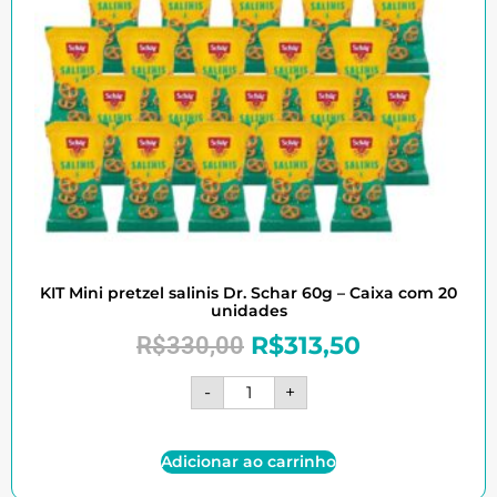
KIT Mini pretzel salinis Dr. Schar 60g – Caixa com 20
unidades
R$
313,50
R$
330,00
-
+
Adicionar ao carrinho