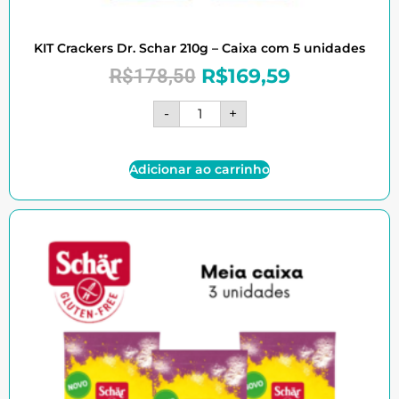
KIT Crackers Dr. Schar 210g – Caixa com 5 unidades
R$
169,59
R$
178,50
-
+
Adicionar ao carrinho