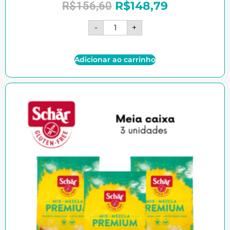
R$
148,79
R$
156,60
-
+
Adicionar ao carrinho