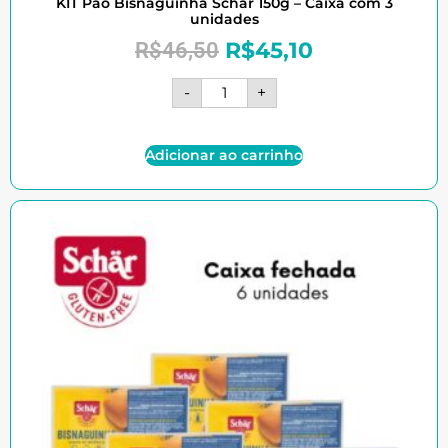
KIT Pão Bisnaguinha Schar 150g – Caixa com 3
unidades
R$
45,10
R$
46,50
-
+
Adicionar ao carrinho