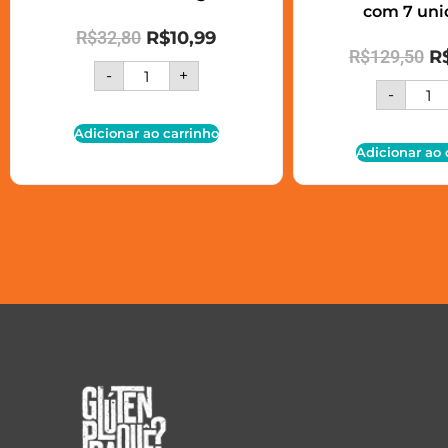
com 7 uni
R$
32,80
R$
10,99
R$
129,50
R
-
+
-
Adicionar ao carrinho
Adicionar ao 