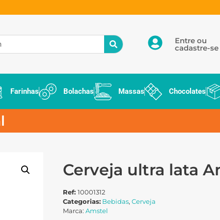
Entre ou
cadastre-se
Farinhas
Bolachas
Massas
Chocolates
l
Cerveja ultra lata 
Ref:
10001312
Categorias:
Bebidas
,
Cerveja
Marca:
Amstel