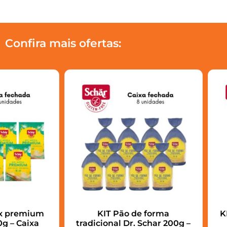
Confira mais ofertas:
ix premium
KIT Pão de forma
K
g – Caixa
tradicional Dr. Schar 200g –