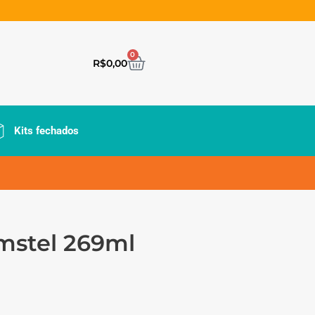
0
R$
0,00
Kits fechados
Amstel 269ml