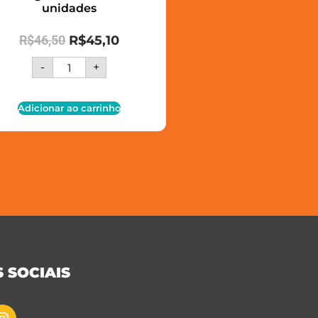
unidades
R$
46,50
R$
45,10
-
+
Adicionar ao carrinho
 SOCIAIS