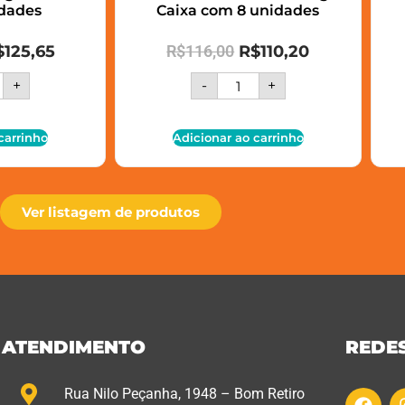
dades
Caixa com 8 unidades
$
125,65
R$
116,00
R$
110,20
+
-
+
carrinho
Adicionar ao carrinho
Ver listagem de produtos
ATENDIMENTO
REDES
Rua Nilo Peçanha, 1948 – Bom Retiro